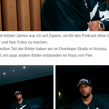
st letzten Jahres war ich auf Zypern, um für den Podcast ohne 
r und Noir Fotos zu machen.
roßen Teil der Bilder haben wir im Overdope-Studio in Nicosia
, ein paar andere Bilder entstanden im Haus von Fler.