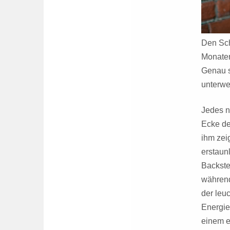
Den Sch
Monaten
Genau s
unterwe
Jedes n
Ecke de
ihm zei
erstaun
Backste
während
der leu
Energie
einem e