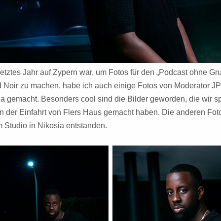
 letztes Jahr auf Zypern war, um Fotos für den „Podcast ohne Gr
d Noir zu machen, habe ich auch einige Fotos von Moderator JP
 gemacht. Besonders cool sind die Bilder geworden, die wir s
in der Einfahrt von Flers Haus gemacht haben. Die anderen Fot
m Studio in Nikosia entstanden.