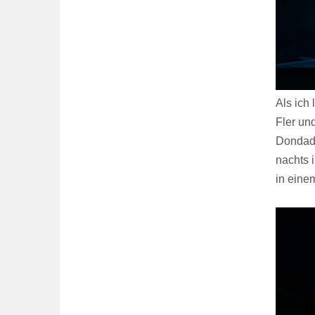
Als ich
Fler un
Dondada
nachts 
in eine