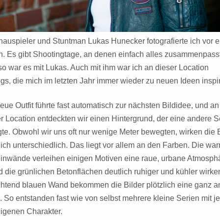
auspieler und Stuntman Lukas Hunecker fotografierte ich vor e
. Es gibt Shootingtage, an denen einfach alles zusammenpasst
o war es mit Lukas. Auch mit ihm war ich an dieser Location
gs, die mich im letzten Jahr immer wieder zu neuen Ideen inspiri
eue Outfit führte fast automatisch zur nächsten Bildidee, und an
r Location entdeckten wir einen Hintergrund, der eine andere S
gte. Obwohl wir uns oft nur wenige Meter bewegten, wirken die B
lich unterschiedlich. Das liegt vor allem an den Farben. Die wa
inwände verleihen einigen Motiven eine raue, urbane Atmosph
 die grünlichen Betonflächen deutlich ruhiger und kühler wirke
chtend blauen Wand bekommen die Bilder plötzlich eine ganz a
. So entstanden fast wie von selbst mehrere kleine Serien mit j
igenen Charakter.