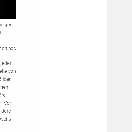
inigen
.
ert hat.
 jeder
eite von
ilder
rmen
äre,
n. Vor
ndere
eweils