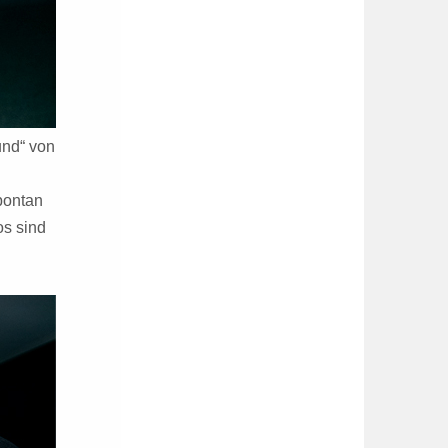
und“ von
pontan
os sind