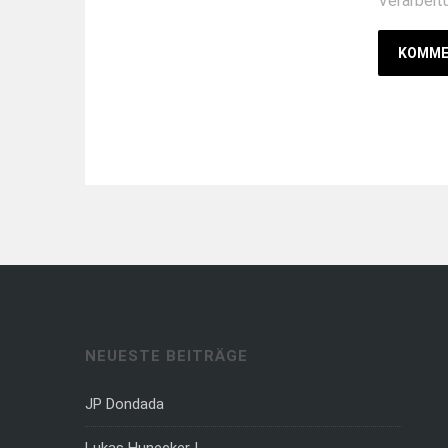
Verarbeit
NEUESTE BEITRÄGE
JP Dondada
Lukas Hunecker I