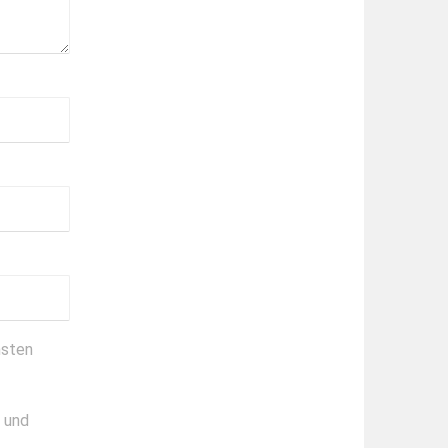
hsten
g und