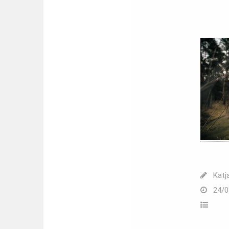
Katj
24/0