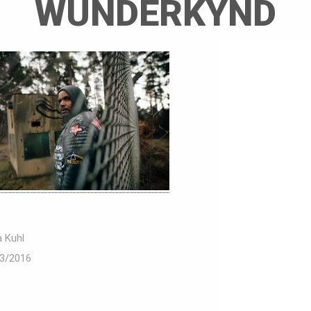
WUNDERKYND
a Kuhl
3/2016