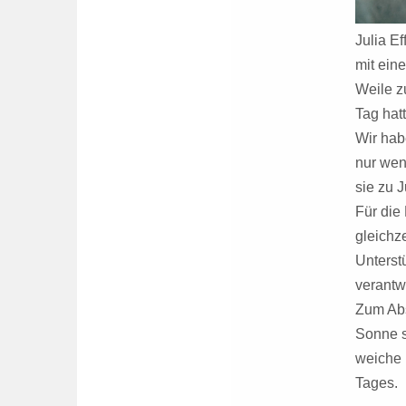
Julia E
mit ein
Weile z
Tag hat
Wir habe
nur wen
sie zu 
Für die
gleichze
Unterst
verantw
Zum Abs
Sonne s
weiche 
Tages.