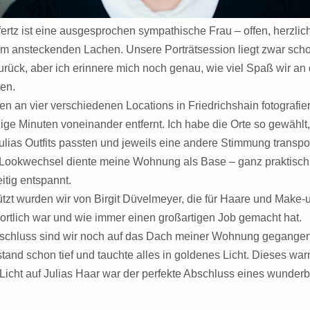
ffertz ist eine ausgesprochen sympathische Frau – offen, herzlic
em ansteckenden Lachen. Unsere Porträtsession liegt zwar sch
urück, aber ich erinnere mich noch genau, wie viel Spaß wir an
ten.
n an vier verschiedenen Locations in Friedrichshain fotografiert
ige Minuten voneinander entfernt. Ich habe die Orte so gewählt
Julias Outfits passten und jeweils eine andere Stimmung transpor
 Lookwechsel diente meine Wohnung als Base – ganz praktisch
itig entspannt.
ützt wurden wir von Birgit Düvelmeyer, die für Haare und Make-
ortlich war und wie immer einen großartigen Job gemacht hat.
chluss sind wir noch auf das Dach meiner Wohnung gegangen
tand schon tief und tauchte alles in goldenes Licht. Dieses wa
Licht auf Julias Haar war der perfekte Abschluss eines wunder