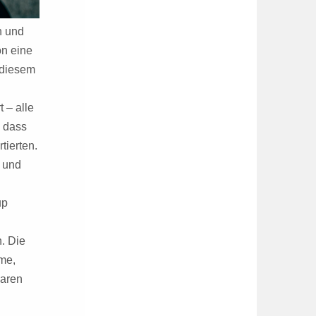
h und
on eine
 diesem
 – alle
, dass
tierten.
 und
up
. Die
rme,
baren