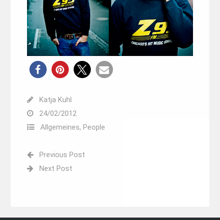
Katja Kuhl
24/02/2012
Allgemeines
,
People
Previous Post
Next Post