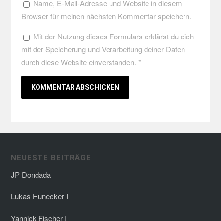
Name, E-Mail-Adresse und Website in diesem
Browser für meinen nächsten Kommentar speichern.
Mit der Nutzung dieses Formulars erklärst du dich
mit der Speicherung und Verarbeitung deiner Daten
durch diese Website einverstanden.
*
NEUESTE BEITRÄGE
JP Dondada
Lukas Hunecker I
Yannick Fischer I